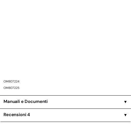
OM807224
OM807225
Manuali e Documenti
▼
Recensioni
4
▼