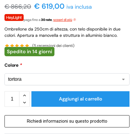
€ 619,00
€
866,20
iva inclusa
paga fino a
30 rate
,
scopri di più
Ombrellone da 250cm di altezza, con telo disponibile in due
colori. Apertura a manovella e struttura in alluminio bianco.
(
5
recensioni dei clienti)
Spedito in 14 giorni
Colore
*
Aggiungi al carrello
Richiedi informazioni su questo prodotto