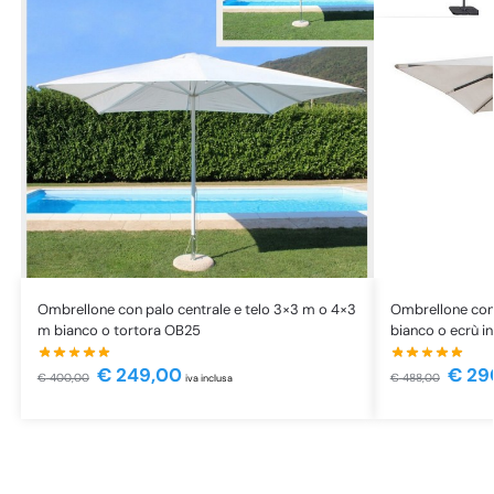
Ombrellone con palo centrale e telo 3×3 m o 4×3
Ombrellone con 
m bianco o tortora OB25
bianco o ecrù in
€
249,00
€
29
€
400,00
€
488,00
iva inclusa