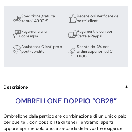
Spedizione gratuita
Recensioni Verificate dei
sopra i 49,90 €
nostri clienti
Pagamenti alla
Pagamenti sicuri con
consegna
Carta e Paypal
Assistenza Clienti pre e
Sconto del 3% per
post-vendita
ordini superiori ad €
1.800
Descrizione
▼
OMBRELLONE DOPPIO “OB28”
Ombrellone dalla particolare combinazione di un unico palo
per due teli, con possibilità di tenerli entrambi aperti
oppure aprirne solo uno, a seconda delle vostre esigenze.