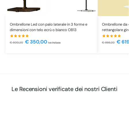
Ombrellone Led con palo laterale in 3 forme e
Ombrellone da 
dimensioni con telo ecrù o bianco OB13
rettangolare gi
€
350,00
€
619
€
500,20
€
866,20
iva inclusa
Le Recensioni verificate dei nostri Clienti