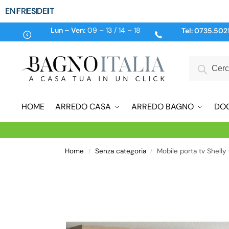
EN
FR
ES
DE
IT
Lun – Ven:
09 – 13 / 14 – 18
Tel:
0735.502
HOME
ARREDO CASA
ARREDO BAGNO
DO
Home
Senza categoria
Mobile porta tv Shelly
/
/