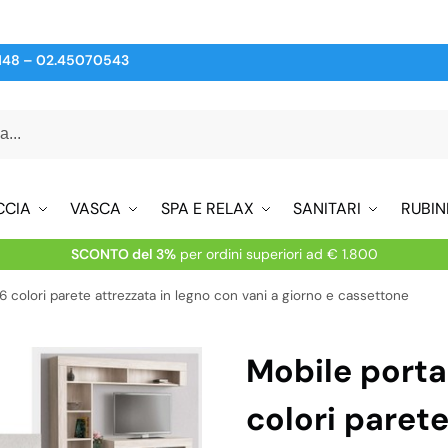
148
–
02.45070543
CCIA
VASCA
SPA E RELAX
SANITARI
RUBIN
SCONTO del 3%
per ordini superiori ad € 1.800
 6 colori parete attrezzata in legno con vani a giorno e cassettone
Mobile porta 
colori parete