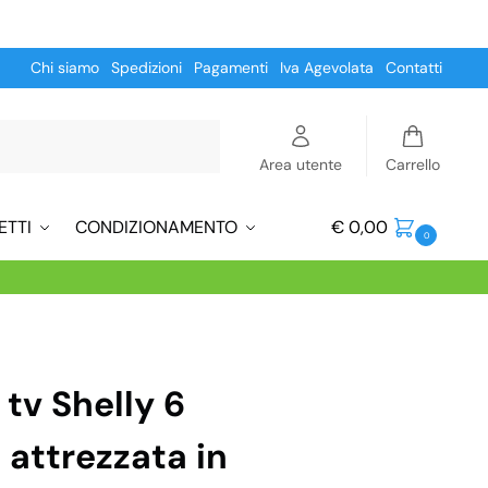
Chi siamo
Spedizioni
Pagamenti
Iva Agevolata
Contatti
Cerca
Area utente
Carrello
ETTI
CONDIZIONAMENTO
€
0,00
0
tv Shelly 6
 attrezzata in