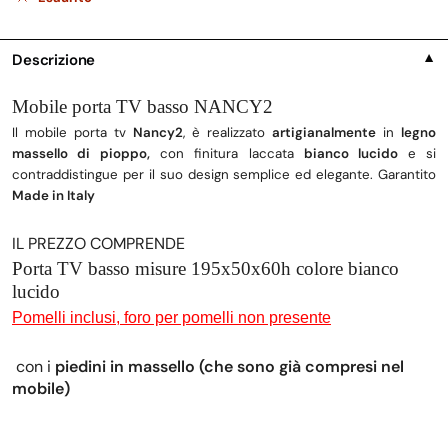
Descrizione
▼
Mobile porta TV basso NANCY2
Il mobile porta tv
Nancy2
, è realizzato
artigianalmente
in
legno
massello di pioppo,
con finitura laccata
bianco lucido
e si
contraddistingue per il suo design semplice ed elegante.
Garantito
Made in Italy
IL PREZZO COMPRENDE
Porta TV basso
misure 195x50x60h
colore bianco
lucido
Pomelli inclusi, foro per pomelli non presente
con i
piedini in massello (che sono già compresi nel
mobile)