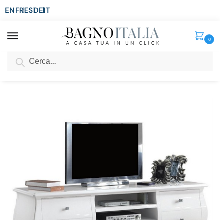
EN
FR
ES
DE
IT
0
Cerca
SCONTO del 3%
per ordini superiori ad € 1.800
Home
Senza categoria
Mobile Nancy2 Porta TV basso 195x50x60h cm bianco lucido
/
/