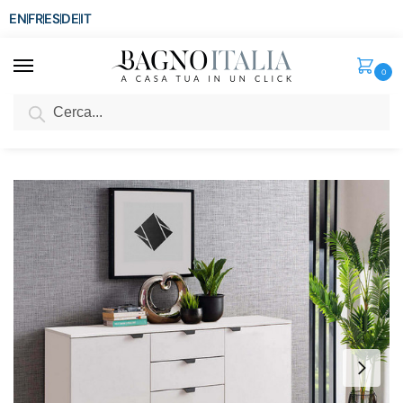
EN
FR
ES
DE
IT
0
Cerca
SCONTO del 3%
per ordini superiori ad € 1.800
Home
Arredo per la casa
Arredi per interni
Mobili da arredo
Mobile multiuso da 135×40 cm bianco opaco base con 3 ante e 2 cassetti BM071
/
/
/
/