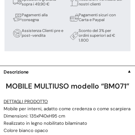
sopra i 49,90 €
nostri clienti
Pagamenti alla
Pagamenti sicuri con
consegna
Carta e Paypal
Assistenza Clienti pre e
Sconto del 3% per
post-vendita
ordini superiori ad €
1.800
Descrizione
▼
MOBILE MULTIUSO modello “BM071”
DETTAGLI PRODOTTO
Mobile per interni, adatto come credenza o come scarpiera
Dimensioni: 135xP40xH95 cm
Realizzato in legno nobilitato bilaminato
Colore bianco opaco