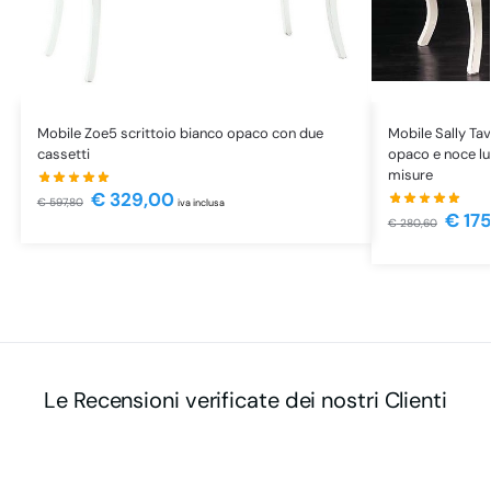
Mobile Zoe5 scrittoio bianco opaco con due
Mobile Sally Ta
cassetti
opaco e noce luc
misure
€
329,00
€
597,80
iva inclusa
€
175
€
280,60
Le Recensioni verificate dei nostri Clienti