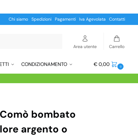
Chi siamo
Spedizioni
Pagamenti
Iva Agevolata
Contatti
Cerca
Area utente
Carrello
ETTI
CONDIZIONAMENTO
€
0,00
0
a Comò bombato
olore argento o