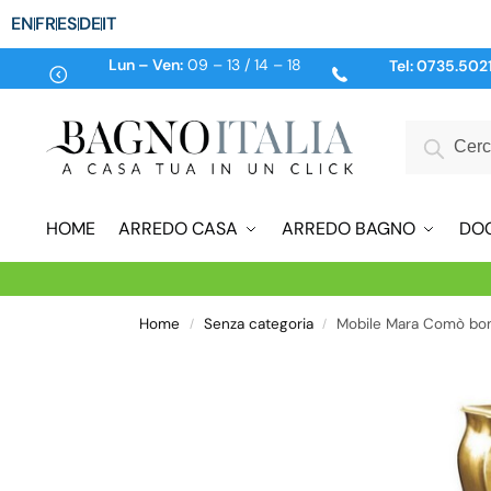
EN
FR
ES
DE
IT
Lun – Ven:
09 – 13 / 14 – 18
Tel:
0735.502
HOME
ARREDO CASA
ARREDO BAGNO
DO
Home
Senza categoria
Mobile Mara Comò bomba
/
/