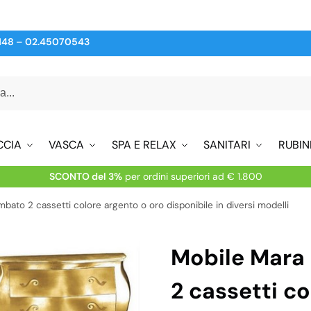
148
–
02.45070543
CCIA
VASCA
SPA E RELAX
SANITARI
RUBIN
SCONTO del 3%
per ordini superiori ad € 1.800
to 2 cassetti colore argento o oro disponibile in diversi modelli
Mobile Mar
2 cassetti c