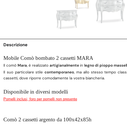
Descrizione
Mobile Comò bombato 2 cassetti MARA
Il comò
Mara
, è realizzato
artigianalmente
in
legno di pioppo massel
Il suo particolare stile
contemporaneo
, ma allo stesso tempo classi
cassetti, dove riporre comodamente la vostra biancheria.
Disponibile in diversi modelli
Pomelli inclusi, foro per pomelli non presente
Comò 2 cassetti argento da 100x42x85h