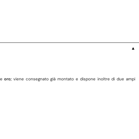
▼
o
e
oro;
viene consegnato già montato e dispone inoltre di due ampi