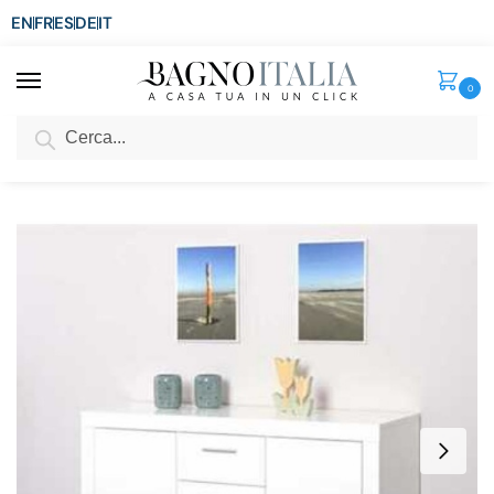
EN
FR
ES
DE
IT
0
Cerca
SCONTO del 3%
per ordini superiori ad € 1.800
Home
Arredo per la casa
Arredi per interni
Mobili da arredo
Mobile credenza multiuso 134x40xH86 cm bianco con 2 ante e 4 cassetti BM095
/
/
/
/