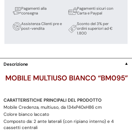
Pagamenti alla
Pagamenti sicuri con
consegna
Carta e Paypal
Assistenza Clienti pre e
Sconto del 3% per
post-vendita
ordini superiori ad €
1.800
Descrizione
▼
MOBILE MULTIUSO BIANCO “BM095”
CARATTERISTICHE PRINCIPALI DEL PRODOTTO
Mobile Credenza, multiuso, da 134xP40xH86 cm
Colore bianco laccato
Composto da: 2 ante laterali (con ripiano interno) e 4
cassetti centrali