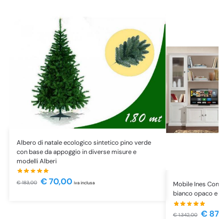
Albero di natale ecologico sintetico pino verde
con base da appoggio in diverse misure e
modelli Alberi
€
70,00
€
183,00
iva inclusa
Mobile Ines Com
bianco opaco e 
€
87
€
1.342,00