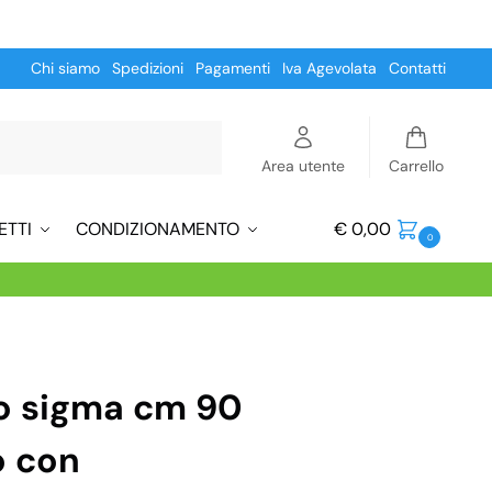
Chi siamo
Spedizioni
Pagamenti
Iva Agevolata
Contatti
Cerca
Area utente
Carrello
ETTI
CONDIZIONAMENTO
€
0,00
0
o sigma cm 90
o con