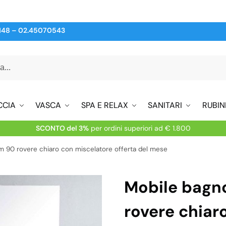
148
–
02.45070543
CCIA
VASCA
SPA E RELAX
SANITARI
RUBIN
SCONTO del 3%
per ordini superiori ad € 1.800
 90 rovere chiaro con miscelatore offerta del mese
Mobile bagn
rovere chiar