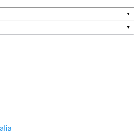
▼
▼
alia