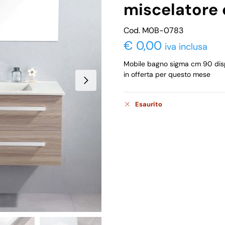
miscelatore 
Cod. M0B-0783
€
0,00
iva inclusa
Mobile bagno sigma cm 90 dispo
in offerta per questo mese
Esaurito