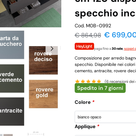
specchio inc
Cod. M0B-0992
€ 699,0
€
864,98
paga fino a
30 rate
,
scopri d
Composizione per arredo bagno 
specchio. Disponibile nei color
cemento, antracite, rovere deci
(
6
recensioni dei c
Spedito in 7 giorni
Colore
*
Applique
*