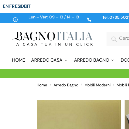
EN
FR
ES
DE
IT
Lun – Ven:
09 – 13 / 14 – 18
Tel:
0735.502
HOME
ARREDO CASA
ARREDO BAGNO
DO
Home
Arredo Bagno
Mobili Moderni
Mobili
/
/
/