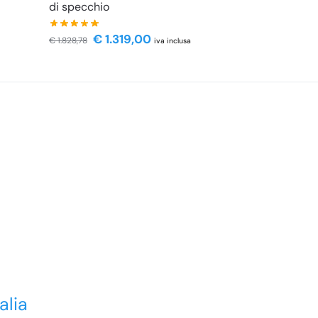
di specchio
€
1.319,00
€
1.828,78
iva inclusa
alia