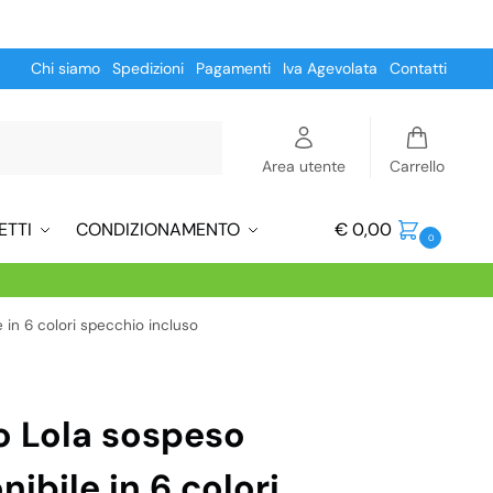
Chi siamo
Spedizioni
Pagamenti
Iva Agevolata
Contatti
Cerca
Area utente
Carrello
ETTI
CONDIZIONAMENTO
€
0,00
0
 in 6 colori specchio incluso
o Lola sospeso
ibile in 6 colori