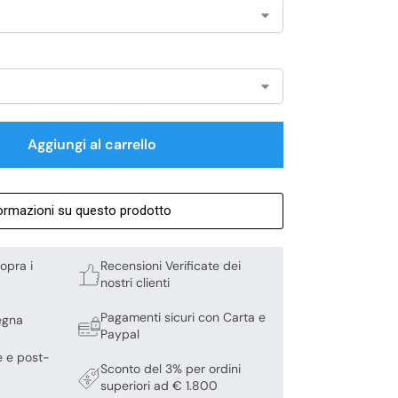
Aggiungi al carrello
formazioni su questo prodotto
opra i
Recensioni Verificate dei
nostri clienti
Pagamenti sicuri con Carta e
egna
Paypal
e e post-
Sconto del 3% per ordini
superiori ad € 1.800