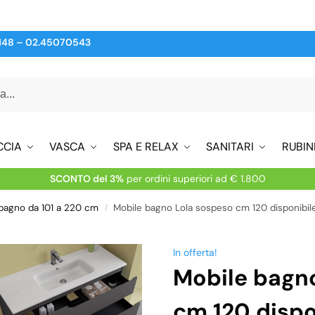
148
–
02.45070543
CCIA
VASCA
SPA E RELAX
SANITARI
RUBIN
SCONTO del 3%
per ordini superiori ad € 1.800
 bagno da 101 a 220 cm
Mobile bagno Lola sospeso cm 120 disponibile
/
In offerta!
Mobile bagn
cm 120 dispon