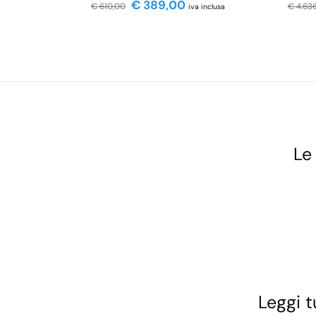
€
389,00
€
610,00
€
4.63
iva inclusa
Le
Leggi t