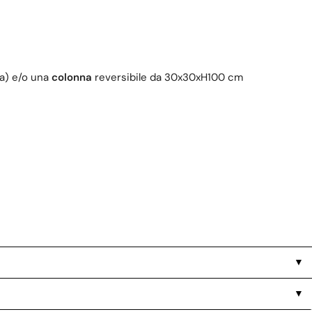
ra) e/o una
colonna
reversibile da 30x30xH100 cm
▼
▼