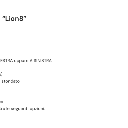
 “Lion8”
 DESTRA oppure A SINISTRA
o)
o stondato
ca
tra le seguenti opzioni: