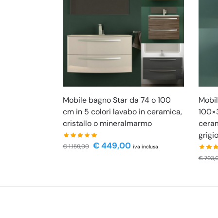
Mobile bagno Star da 74 o 100
Mobi
cm in 5 colori lavabo in ceramica,
100×3
cristallo o mineralmarmo
ceram
grigi
€
449,00
€
1.159,00
iva inclusa
€
793,