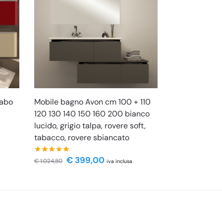
Mobile bagno Avon cm 100 + 110
vabo
120 130 140 150 160 200 bianco
lucido, grigio talpa, rovere soft,
tabacco, rovere sbiancato
€
399,00
€
1.024,80
iva inclusa