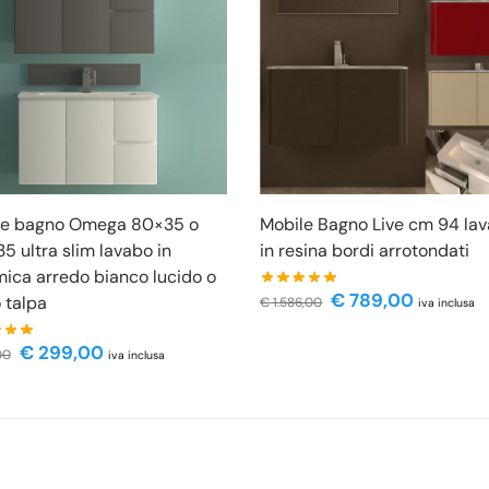
le bagno Omega 80×35 o
Mobile Bagno Live cm 94 la
5 ultra slim lavabo in
in resina bordi arrotondati
ica arredo bianco lucido o
€
789,00
o talpa
€
1.586,00
iva inclusa
€
299,00
00
iva inclusa