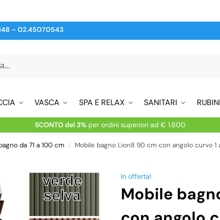
148
–
02.45070543
CCIA
VASCA
SPA E RELAX
SANITARI
RUBIN
SCONTO del 3%
per ordini superiori ad € 1.800
 bagno da 71 a 100 cm
Mobile bagno Lion8 90 cm con angolo curvo 1 a
/
In offerta!
Mobile bagn
con angolo c