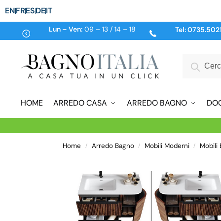
EN
FR
ES
DE
IT
Lun – Ven:
09 – 13 / 14 – 18
Tel:
0735.502
HOME
ARREDO CASA
ARREDO BAGNO
DO
Home
Arredo Bagno
Mobili Moderni
Mobili
/
/
/