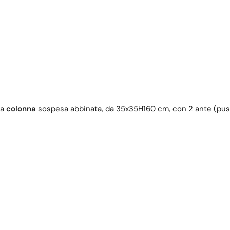
na
colonna
sospesa abbinata, da 35x35H160 cm, con 2 ante (push&