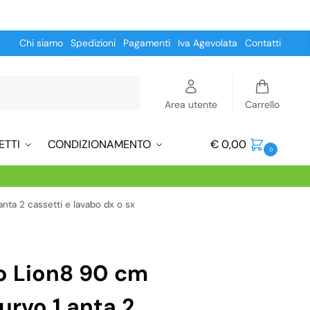
Chi siamo
Spedizioni
Pagamenti
Iva Agevolata
Contatti
Cerca
Area utente
Carrello
ETTI
CONDIZIONAMENTO
€
0,00
0
nta 2 cassetti e lavabo dx o sx
o Lion8 90 cm
urvo 1 anta 2