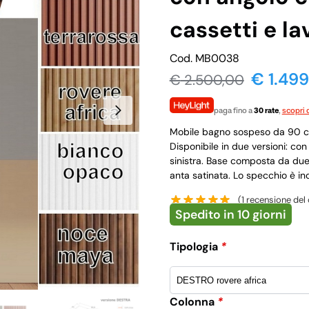
cassetti e la
Cod. MB0038
€ 1.49
€
2.500,00
paga fino a
30 rate
,
scopri d
Mobile bagno sospeso da 90 cm
Disponibile in due versioni: co
sinistra. Base composta da due 
anta satinata. Lo specchio è inc
(
1
recensione del 
Spedito in 10 giorni
Tipologia
*
Colonna
*