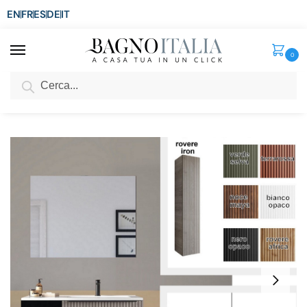
EN
FR
ES
DE
IT
0
Cerca
SCONTO del 3%
per ordini superiori ad € 1.800
Home
Arredo Bagno
Mobili Moderni
Mobili bagno da 71 a 100 cm
/
/
/