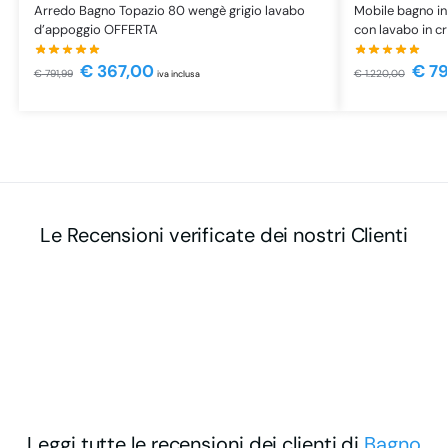
Arredo Bagno Topazio 80 wengè grigio lavabo
Mobile bagno in
d’appoggio OFFERTA
con lavabo in cr
€
367,00
€
79
€
791,99
€
1.220,00
iva inclusa
Le Recensioni verificate dei nostri Clienti
Leggi tutte le recensioni dei clienti di
Bagno