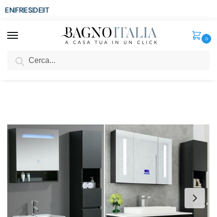
EN
FR
ES
DE
IT
0
Cerca
SCONTO del 3%
per ordini superiori ad € 1.800
Home
Senza categoria
Mobile bagno Karina disponibile in 6 dimensioni con specchio e colonna in omaggio
/
/