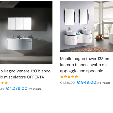
Mobile bagno tower 138 cm
laccato bianco lavabo da
appoggio con specchio
o Bagno Venere 120 bianco
io miscelatore OFFERTA
€
949,00
€
1.830,00
iva inclusa
€
1.079,00
,34
iva inclusa