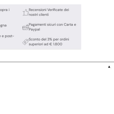
opra i
Recensioni Verificate dei
nostri clienti
Pagamenti sicuri con Carta e
egna
Paypal
e e post-
Sconto del 3% per ordini
superiori ad € 1.800
▼