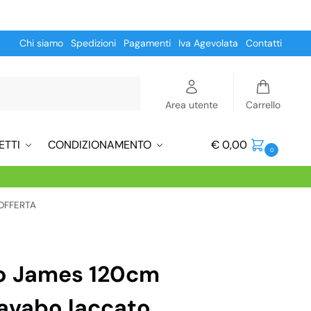
Chi siamo
Spedizioni
Pagamenti
Iva Agevolata
Contatti
Cerca
Area utente
Carrello
ETTI
CONDIZIONAMENTO
€
0,00
0
 OFFERTA
o James 120cm
avabo laccato