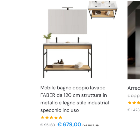
Mobile bagno doppio lavabo
Arred
FABER da 120 cm struttura in
dopp
metallo e legno stile industrial
specchio incluso
€
1.423
€
679,00
€
951,60
iva inclusa