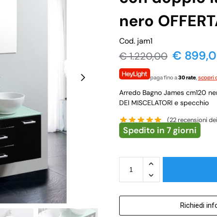
nero OFFERT
Cod. jam1
€
899,
€
1.220,00
paga fino a
30 rate
,
scopri d
Arredo Bagno James cm120 ne
DEI MISCELATORI e specchio
(
22
recensioni dei 
Spedito in 7 giorni
Richiedi in