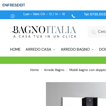
EN
FR
ES
DE
IT
Lun – Ven:
09 – 13 / 14 – 18
Tel:
0735.502
HOME
ARREDO CASA
ARREDO BAGNO
DO
Home
Arredo Bagno
Mobili bagno con doppio
/
/