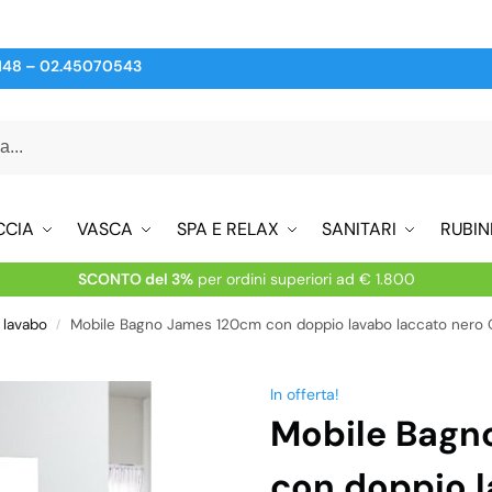
148
–
02.45070543
CCIA
VASCA
SPA E RELAX
SANITARI
RUBIN
SCONTO del 3%
per ordini superiori ad € 1.800
 lavabo
Mobile Bagno James 120cm con doppio lavabo laccato nero
/
In offerta!
Mobile Bagn
con doppio l