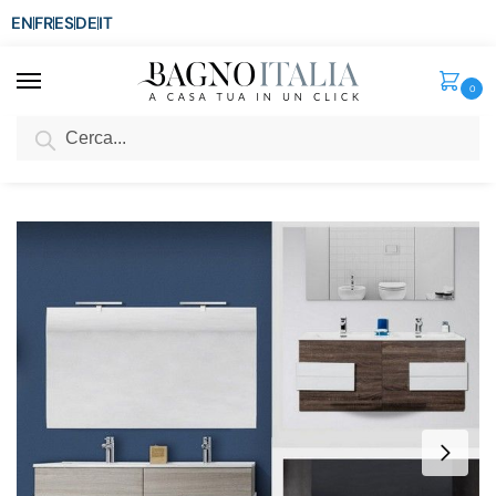
EN
FR
ES
DE
IT
0
Cerca
SCONTO del 3%
per ordini superiori ad € 1.800
Home
Senza categoria
Mobile bagno Energy 120 cm in bianco rovere chiaro rovere scuro con inserti bianchi doppio lavabo e specchio
/
/