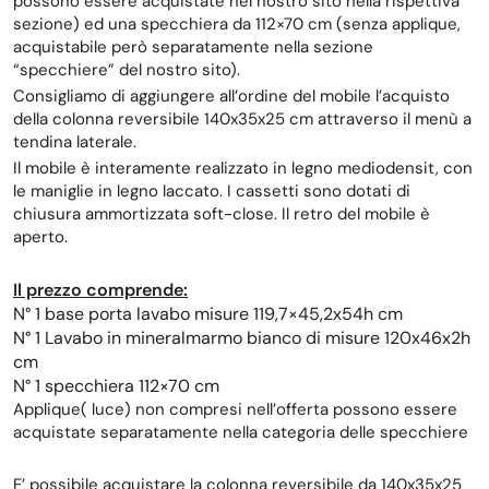
possono essere acquistate nel nostro sito nella rispettiva
sezione) ed una specchiera da 112×70 cm (senza applique,
acquistabile però separatamente nella sezione
“specchiere” del nostro sito).
Consigliamo di aggiungere all’ordine del mobile l’acquisto
della colonna reversibile 140x35x25 cm attraverso il menù a
tendina laterale.
Il mobile è interamente realizzato in legno mediodensit, con
le maniglie in legno laccato. I cassetti sono dotati di
chiusura ammortizzata soft-close. Il retro del mobile è
aperto.
Il prezzo comprende:
N° 1 base porta lavabo misure 119,7×45,2x54h cm
N° 1 Lavabo in mineralmarmo bianco di misure 120x46x2h
cm
N° 1 specchiera 112×70 cm
Applique( luce) non compresi nell’offerta possono essere
acquistate separatamente nella categoria delle specchiere
E’ possibile acquistare la colonna reversibile da 140x35x25