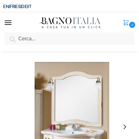
EN
FR
ES
DE
IT
0
Cerca
SCONTO del 3%
per ordini superiori ad € 1.800
Home
Arredo Bagno
Mobili Arte Povera
Mobile Bagno Donatello cm 110 anticato decapè top in marmo in più colori
/
/
/