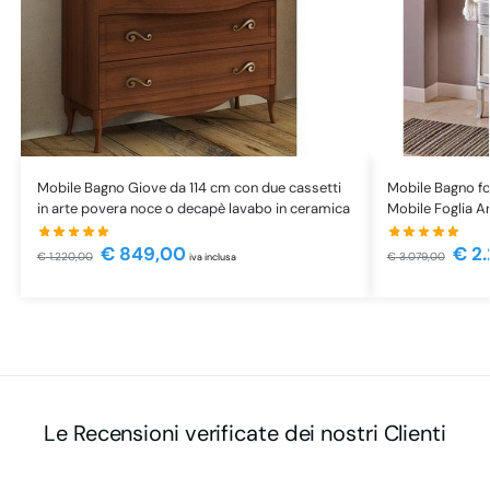
Mobile Bagno Giove da 114 cm con due cassetti
Mobile Bagno fo
in arte povera noce o decapè lavabo in ceramica
Mobile Foglia A
€
849,00
€
2.
€
1.220,00
€
3.079,00
iva inclusa
Le Recensioni verificate dei nostri Clienti