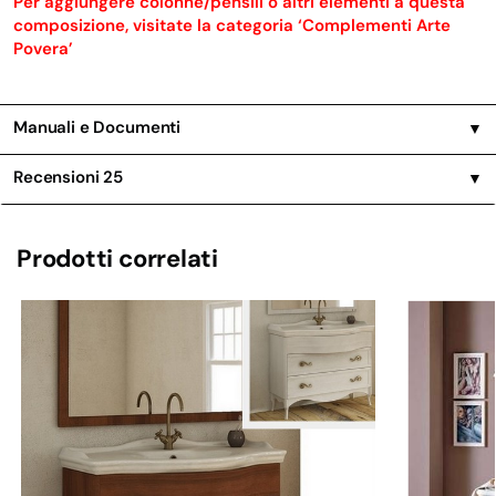
Per aggiungere colonne/pensili o altri elementi a questa
composizione, visitate la categoria ‘Complementi Arte
Povera’
Manuali e Documenti
▼
Recensioni
25
▼
Prodotti correlati