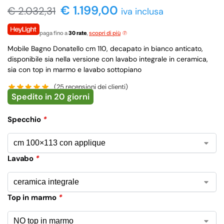
€ 1.199,00
€
2.032,31
iva inclusa
paga fino a
30 rate
,
scopri di più
Mobile Bagno Donatello cm 110, decapato in bianco anticato,
disponibile sia nella versione con lavabo integrale in ceramica,
sia con top in marmo e lavabo sottopiano
(
25
recensioni dei clienti)
Spedito in 20 giorni
Specchio
*
Lavabo
*
Top in marmo
*