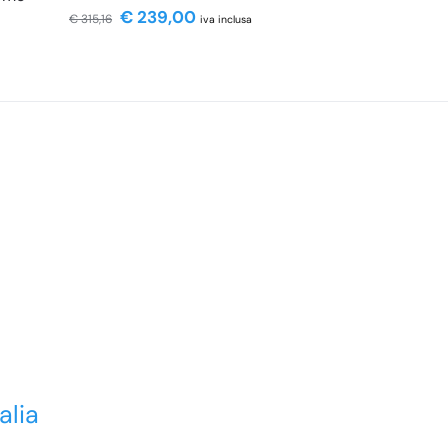
€
239,00
€
315,16
iva inclusa
alia