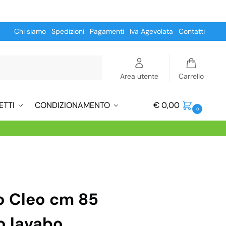
Chi siamo
Spedizioni
Pagamenti
Iva Agevolata
Contatti
Cerca
Area utente
Carrello
ETTI
CONDIZIONAMENTO
€
0,00
0
o Cleo cm 85
o lavabo