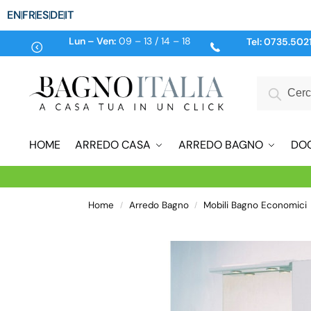
EN
FR
ES
DE
IT
Lun – Ven:
09 – 13 / 14 – 18
Tel:
0735.502
HOME
ARREDO CASA
ARREDO BAGNO
DO
Home
Arredo Bagno
Mobili Bagno Economici
/
/