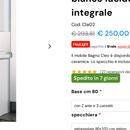
integrale
Cod. Cla02
€ 250,00
€
293,81
paga fino a
12 rate
,
scopri d
Il mobile Bagno Cleo è disponibi
ceramica. Lo specchio è inclus
(
27
recensioni dei 
Spedito in 7 giorni
Base cm 80
*
specchiera
*