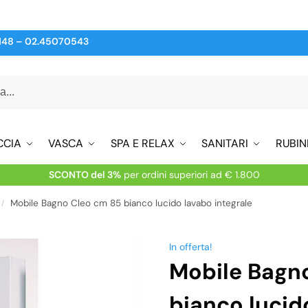
148
–
02.45070543
CCIA
VASCA
SPA E RELAX
SANITARI
RUBIN
SCONTO del 3%
per ordini superiori ad € 1.800
Mobile Bagno Cleo cm 85 bianco lucido lavabo integrale
/
In offerta!
Mobile Bagn
bianco lucid