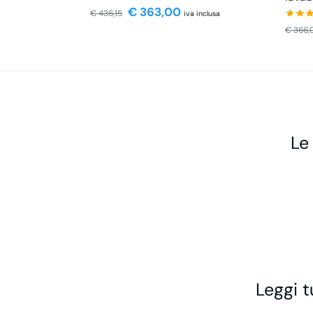
€
363,00
€
436,15
iva inclusa
€
366,
Le
Leggi t