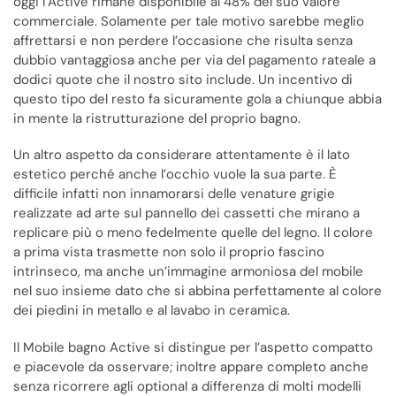
oggi l’Active rimane disponibile al 48% del suo valore
commerciale. Solamente per tale motivo sarebbe meglio
affrettarsi e non perdere l’occasione che risulta senza
dubbio vantaggiosa anche per via del pagamento rateale a
dodici quote che il nostro sito include. Un incentivo di
questo tipo del resto fa sicuramente gola a chiunque abbia
in mente la ristrutturazione del proprio bagno.
Un altro aspetto da considerare attentamente è il lato
estetico perché anche l’occhio vuole la sua parte. È
difficile infatti non innamorarsi delle venature grigie
realizzate ad arte sul pannello dei cassetti che mirano a
replicare più o meno fedelmente quelle del legno. Il colore
a prima vista trasmette non solo il proprio fascino
intrinseco, ma anche un’immagine armoniosa del mobile
nel suo insieme dato che si abbina perfettamente al colore
dei piedini in metallo e al lavabo in ceramica.
Il Mobile bagno Active si distingue per l’aspetto compatto
e piacevole da osservare; inoltre appare completo anche
senza ricorrere agli optional a differenza di molti modelli