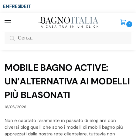
EN
FR
ES
DE
IT
0
Cerca
SCONTO del 3%
per ordini superiori ad € 1.800
Home
Blog
MOBILE BAGNO ACTIVE: UN’ALTERNATIVA AI MODELLI PIÙ BLASONATI
/
/
MOBILE BAGNO ACTIVE:
UN’ALTERNATIVA AI MODELLI
PIÙ BLASONATI
18/06/2026
Non è capitato raramente in passato di elogiare con
diversi blog quelli che sono i modelli di mobili bagno più
apprezzati dalla nostra rete clientelare, tuttavia non