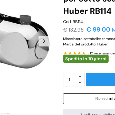
Huber RB114
Cod. RB114
€
99,00
€
132,98
i
Miscelatore sottoboiler termost
Marca del prodotto: Huber
(
10
recensioni dei 
Spedito in 10 giorni
Richiedi in
Spedizione gratuita s