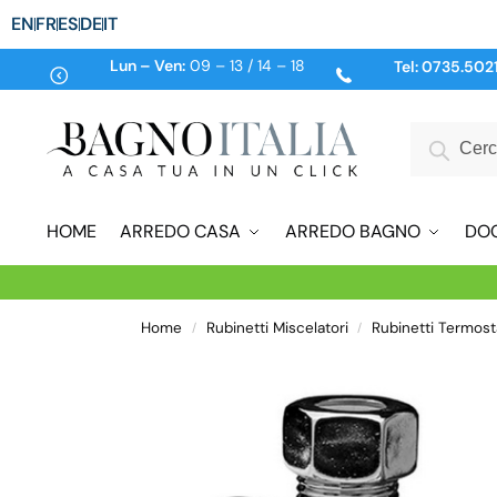
EN
FR
ES
DE
IT
Lun – Ven:
09 – 13 / 14 – 18
Tel:
0735.502
HOME
ARREDO CASA
ARREDO BAGNO
DO
Home
Rubinetti Miscelatori
Rubinetti Termosta
/
/