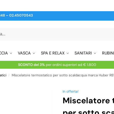
148
–
02.45070543
CCIA
VASCA
SPA E RELAX
SANITARI
RUBIN
SCONTO del 3%
per ordini superiori ad € 1.800
tici
Miscelatore termostatico per sotto scaldacqua marca Huber RB
/
In offerta!
Miscelatore 
per sotto s