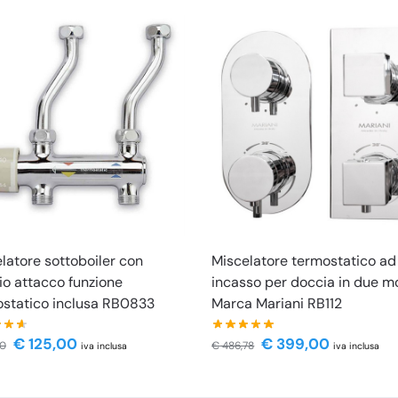
latore sottoboiler con
Miscelatore termostatico ad
o attacco funzione
incasso per doccia in due mo
statico inclusa RB0833
Marca Mariani RB112
€
125,00
€
399,00
60
€
486,78
iva inclusa
iva inclusa