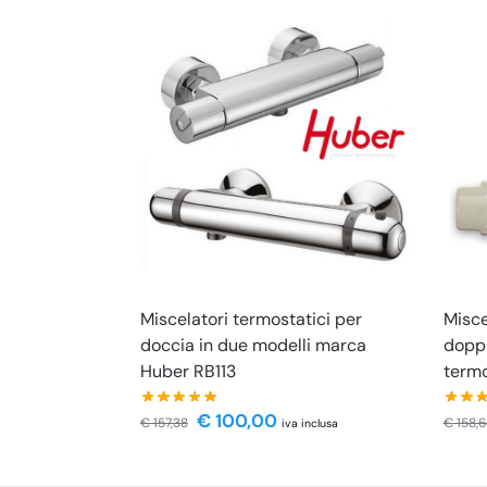
Miscelatori termostatici per
Misce
doccia in due modelli marca
doppi
Huber RB113
termo
€
100,00
€
157,38
€
158,
iva inclusa