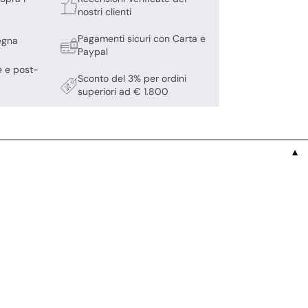
nostri clienti
Pagamenti sicuri con Carta e
egna
Paypal
e e post-
Sconto del 3% per ordini
superiori ad € 1.800
▼