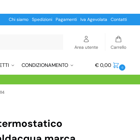
Chi siamo
Spedizioni
Pagamenti
Iva Agevolata
Contatti
Cerca
Area utente
Carrello
ETTI
CONDIZIONAMENTO
€
0,00
0
114
termostatico
caldacqua marca