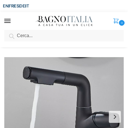
EN
FR
ES
DE
IT
0
Cerca
SCONTO del 3%
per ordini superiori ad € 1.800
Home
Rubinetti Miscelatori
Rubinetti Lavabo
Miscelatore nero opaco per lavabo 2 tipi di getti con doccino estraibile RB176
/
/
/