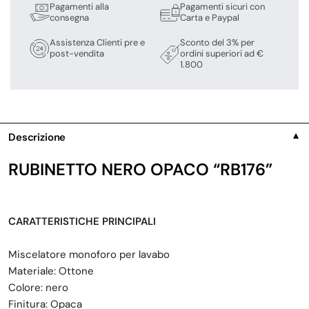
Pagamenti alla
Pagamenti sicuri con
consegna
Carta e Paypal
Assistenza Clienti pre e
Sconto del 3% per
post-vendita
ordini superiori ad €
1.800
Descrizione
▼
RUBINETTO NERO OPACO “RB176”
CARATTERISTICHE PRINCIPALI
Miscelatore monoforo per lavabo
Materiale: Ottone
Colore: nero
Finitura: Opaca