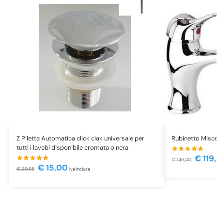
Z Piletta Automatica click clak universale per
Rubinetto Misce
tutti i lavabi disponibile cromata o nera
€
119
€
146,40
€
15,00
€
39,65
iva inclusa