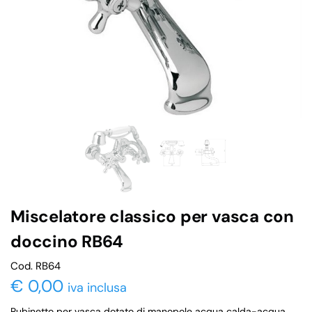
Miscelatore classico per vasca con
doccino RB64
Cod. RB64
€
0,00
iva inclusa
Rubinetto per vasca dotato di manopole acqua calda-acqua