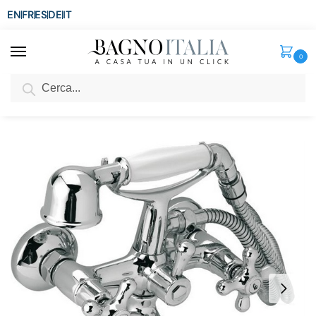
EN
FR
ES
DE
IT
0
Cerca
SCONTO del 3%
per ordini superiori ad € 1.800
Home
Senza categoria
Miscelatore classico per vasca con doccino RB64
/
/