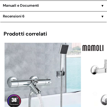
Manuali e Documenti
▼
Recensioni
6
▼
Prodotti correlati