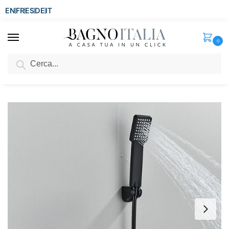
EN
FR
ES
DE
IT
0
Cerca
SCONTO del 3%
per ordini superiori ad € 1.800
Home
Rubinetti Miscelatori
Rubinetti Vasca
Miscelatore a cascata per vasca con doccino nero opaco RB138
/
/
/