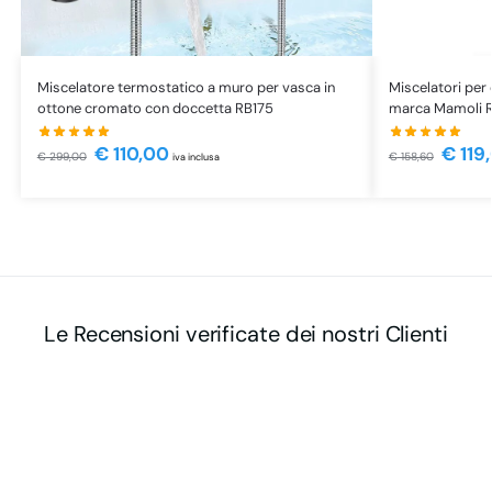
Miscelatore termostatico a muro per vasca in
Miscelatori per 
ottone cromato con doccetta RB175
marca Mamoli R
€
110,00
€
119
€
299,00
€
158,60
iva inclusa
Le Recensioni verificate dei nostri Clienti