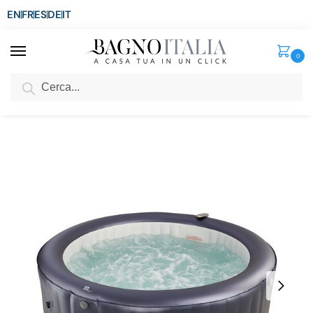
EN
FR
ES
DE
IT
0
Cerca
SCONTO del 3%
per ordini superiori ad € 1.800
Home
Spa e Relax
Minipiscine Gonfiabili Idromassaggio
Minipiscina idromassaggio Mspa 204 cm 6 getti ad acqua e 125 ad aria 6 posti spa relax MG18
/
/
/