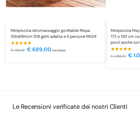
Minipiscina idromassaggio gonfiabile Mspa
Minipiscina Msp
158x68Hcm 108 getti adatta a 4 persone MG14
173 o 193 cm c
posti anche con
€
689,00
€
1.133,38
iva inclusa
€
1.
€
1.393,20
Le Recensioni verificate dei nostri Clienti