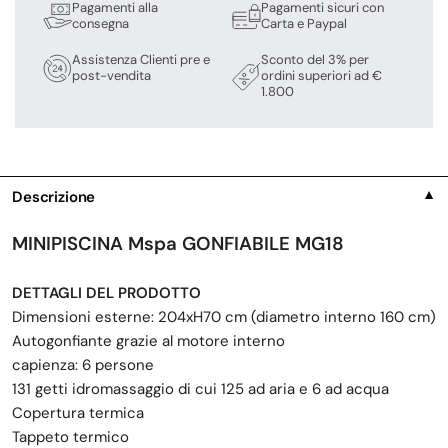
Pagamenti alla
Pagamenti sicuri con
consegna
Carta e Paypal
Assistenza Clienti pre e
Sconto del 3% per
post-vendita
ordini superiori ad €
1.800
Descrizione
▼
MINIPISCINA
Mspa GONFIABILE
MG18
DETTAGLI DEL PRODOTTO
Dimensioni esterne: 204xH70 cm (diametro interno 160 cm)
Autogonfiante grazie al motore interno
capienza: 6 persone
131 getti idromassaggio di cui 125 ad aria e 6 ad acqua
Copertura termica
Tappeto termico