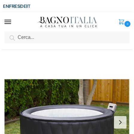
EN
FR
ES
DE
IT
0
Cerca
SCONTO del 3%
per ordini superiori ad € 1.800
Home
Senza categoria
Minipiscina idromassaggio autogonfiabile rotonda diametro 204cm con 138 ugelli per 6 persone
/
/