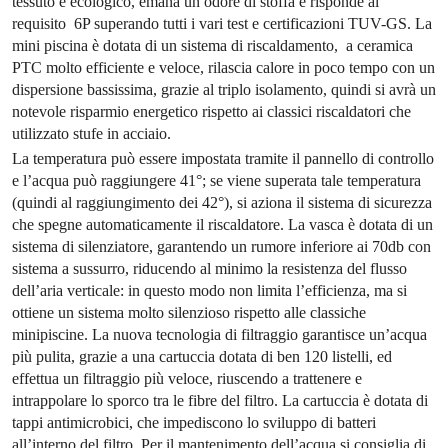
tessuto è ecologico, emana un odore di stoffa e risponde al
requisito 6P superando tutti i vari test e certificazioni TUV-GS. La
mini piscina è dotata di un sistema di riscaldamento, a ceramica
PTC molto efficiente e veloce, rilascia calore in poco tempo con un
dispersione bassissima, grazie al triplo isolamento, quindi si avrà un
notevole risparmio energetico rispetto ai classici riscaldatori che
utilizzato stufe in acciaio.
La temperatura può essere impostata tramite il pannello di controllo
e l’acqua può raggiungere 41°; se viene superata tale temperatura
(quindi al raggiungimento dei 42°), si aziona il sistema di sicurezza
che spegne automaticamente il riscaldatore. La vasca è dotata di un
sistema di silenziatore, garantendo un rumore inferiore ai 70db con
sistema a sussurro, riducendo al minimo la resistenza del flusso
dell’aria verticale: in questo modo non limita l’efficienza, ma si
ottiene un sistema molto silenzioso rispetto alle classiche
minipiscine. La nuova tecnologia di filtraggio garantisce un’acqua
più pulita, grazie a una cartuccia dotata di ben 120 listelli, ed
effettua un filtraggio più veloce, riuscendo a trattenere e
intrappolare lo sporco tra le fibre del filtro. La cartuccia è dotata di
tappi antimicrobici, che impediscono lo sviluppo di batteri
all’interno del filtro. Per il mantenimento dell’acqua si consiglia di