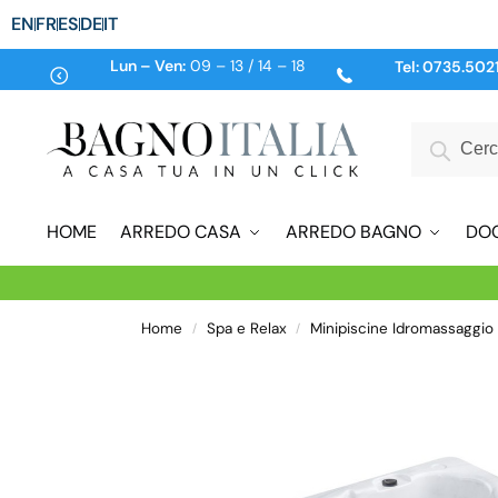
EN
FR
ES
DE
IT
Lun – Ven:
09 – 13 / 14 – 18
Tel:
0735.502
HOME
ARREDO CASA
ARREDO BAGNO
DO
Home
Spa e Relax
Minipiscine Idromassaggio
/
/