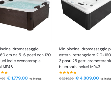
iscina idromassaggio
Minipiscina idromassaggio p
60 cm da 5-6 posti con 120
esterni rettangolare 210×16
 luci led e ozonoterapia
3 posti 25 getti cromoterapi
si MP46
bluetooth inclusi MP43
€
1.779,00
€
4.809,00
0,00
€
7.930,00
iva inclusa
iva inclu