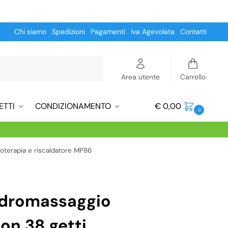
Chi siamo
Spedizioni
Pagamenti
Iva Agevolata
Contatti
Cerca
Area utente
Carrello
ETTI
CONDIZIONAMENTO
€
0,00
0
oterapia e riscaldatore MP86
idromassaggio
on 38 getti,