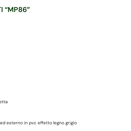
I “MP86”
etta
 ed esterno in pvc effetto legno grigio