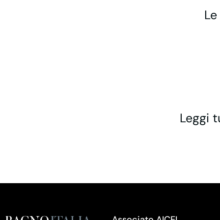
Le
Leggi t
Associato AICEL