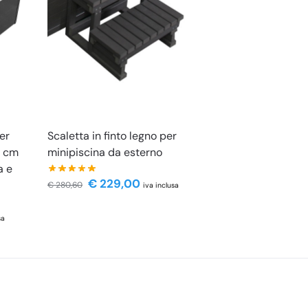
er
Scaletta in finto legno per
0 cm
minipiscina da esterno
a e
€
229,00
€
280,60
iva inclusa
sa