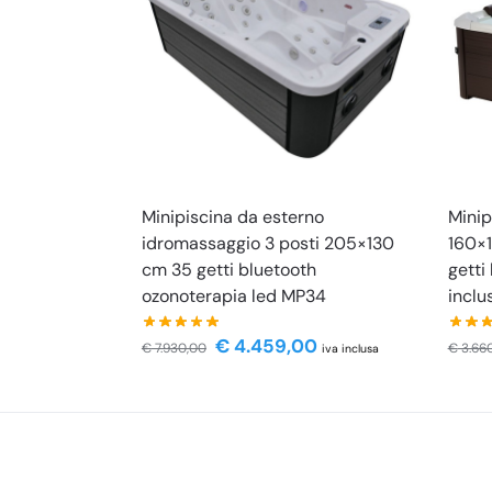
Minipiscina da esterno
Minip
idromassaggio 3 posti 205×130
160×1
cm 35 getti bluetooth
getti
ozonoterapia led MP34
inclu
€
4.459,00
€
7.930,00
€
3.66
iva inclusa