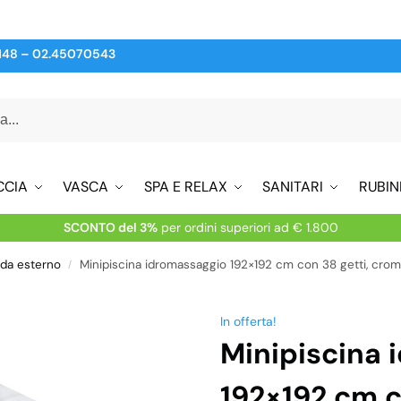
148
–
02.45070543
CCIA
VASCA
SPA E RELAX
SANITARI
RUBIN
SCONTO del 3%
per ordini superiori ad € 1.800
 da esterno
Minipiscina idromassaggio 192×192 cm con 38 getti, crom
/
In offerta!
Minipiscina 
192×192 cm c