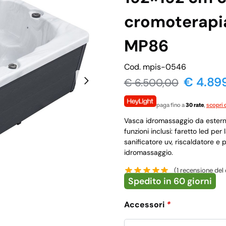
cromoterapia
MP86
Cod. mpis-0546
€ 4.89
€
6.500,00
paga fino a
30 rate
,
scopri d
Vasca idromassaggio da esterno
funzioni inclusi: faretto led pe
sanificatore uv, riscaldatore e
idromassaggio.
(
1
recensione del 
Spedito in 60 giorni
Accessori
*