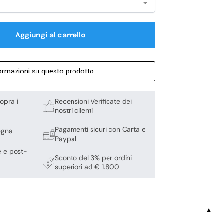
Aggiungi al carrello
formazioni su questo prodotto
opra i
Recensioni Verificate dei
nostri clienti
Pagamenti sicuri con Carta e
egna
Paypal
e e post-
Sconto del 3% per ordini
superiori ad € 1.800
▼