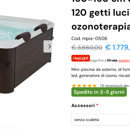
120 getti luci
ozonoterapia
Cod. mpis-0506
€ 1.779
€
3.660,00
paga fino a
30 rate
,
scopri d
Mini-piscina da esterno, di fo
led, generatore di ozono, riscald
(
9
recensioni dei c
Spedito in 3-5 giorni
Accessori
*