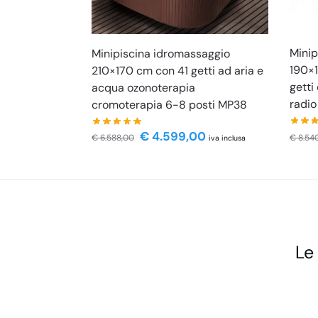
Minip
Minipiscina idromassaggio
190×1
210×170 cm con 41 getti ad aria e
getti
acqua ozonoterapia
radi
cromoterapia 6-8 posti MP38
€
4.599,00
€
8.54
€
6.588,00
iva inclusa
Le