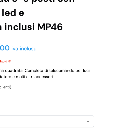
 led e
 inclusi MP46
,00
iva inclusa
i più
rma quadrata. Completa di telecomando per luci
atore e molti altri accessori.
lienti)