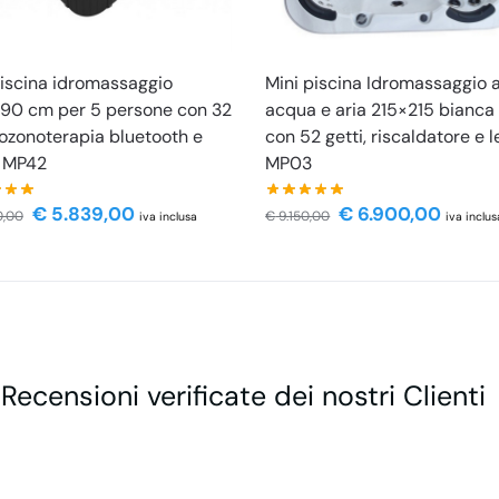
iscina idromassaggio
Mini piscina Idromassaggio 
90 cm per 5 persone con 32
acqua e aria 215×215 bianca 
 ozonoterapia bluetooth e
con 52 getti, riscaldatore e 
o MP42
MP03
€
5.839,00
€
6.900,00
0,00
€
9.150,00
iva inclusa
iva inclus
 Recensioni verificate dei nostri Clienti