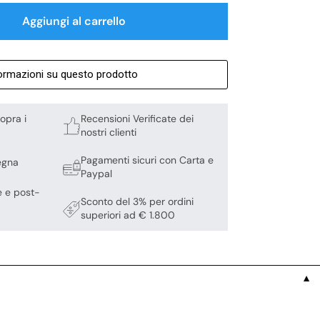
Aggiungi al carrello
formazioni su questo prodotto
opra i
Recensioni Verificate dei
nostri clienti
Pagamenti sicuri con Carta e
egna
Paypal
e e post-
Sconto del 3% per ordini
superiori ad € 1.800
▼