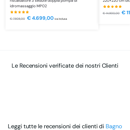
riscaldatore 3 sedute doppia pompa di
220×220 cm blu
idromassaggio MP02
€
1
€
14.900,00
€
4.699,00
€
7.808,00
iva inclusa
Le Recensioni verificate dei nostri Clienti
Leggi tutte le recensioni dei clienti di
Bagno