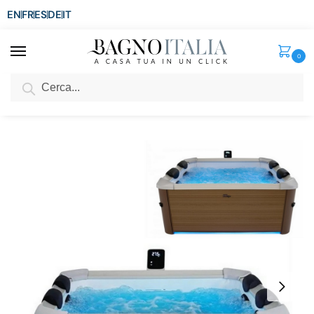
EN
FR
ES
DE
IT
0
Cerca
SCONTO del 3%
per ordini superiori ad € 1.800
Home
Spa e Relax
Minipiscine Idromassaggio da esterno
Minipiscina da esterno quadrata 160×160 cm con 128 getti idromassaggio ad acqua e ad aria ozonoterapia cromoterapia e WI-FI SMART MP45
/
/
/