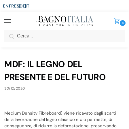
EN
FR
ES
DE
IT
0
Cerca
SCONTO del 3%
per ordini superiori ad € 1.800
Home
Blog
MDF: IL LEGNO DEL PRESENTE E DEL FUTURO
/
/
MDF: IL LEGNO DEL
PRESENTE E DEL FUTURO
30/12/2020
Medium Density Fibreboard) viene ricavato dagli scarti
della lavorazione del legno classico e ciò permette, di
conseguenza, di ridurre la deforestazione, preservando