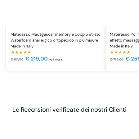
Materasso Madagascar memory e doppio strato
Materasso Poli
Waterfoam anallergico ortopedico in più misure
effetto massagg
Made in Italy
Made in Italy
€
219,00
€
25
€
671,00
€
732,00
iva inclusa
Le Recensioni verificate dei nostri Clienti