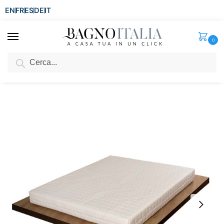
EN
FR
ES
DE
IT
0
Cerca
SCONTO del 3%
per ordini superiori ad € 1.800
Home
Arredo per la casa
Arredi per interni
Materassi
Materasso Malta sfoderabile anallergico antiacaro ortopedico in diverse misure Made in Italy
/
/
/
/