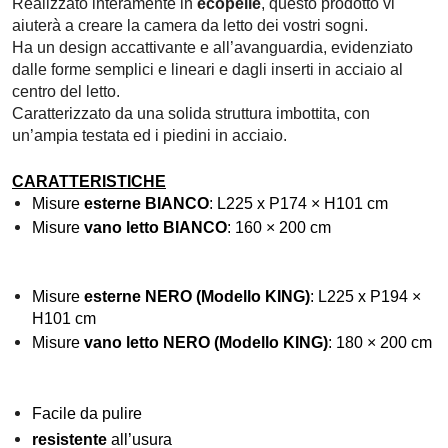
Realizzato interamente in
ecopelle
, questo prodotto vi
aiuterà a creare la camera da letto dei vostri sogni.
Ha un design accattivante e all’avanguardia, evidenziato
dalle forme semplici e lineari e dagli inserti in acciaio al
centro del letto.
Caratterizzato da una solida struttura imbottita, con
un’ampia testata ed i piedini in acciaio.
CARATTERISTICHE
Misure
esterne BIANCO
: L225 x P174 × H101 cm
Misure
vano letto BIANCO
: 160 × 200 cm
Misure
esterne NERO (Modello KING)
: L225 x P194 ×
H101 cm
Misure
vano letto NERO (Modello KING)
: 180 × 200 cm
Facile da pulire
resistente
all’usura