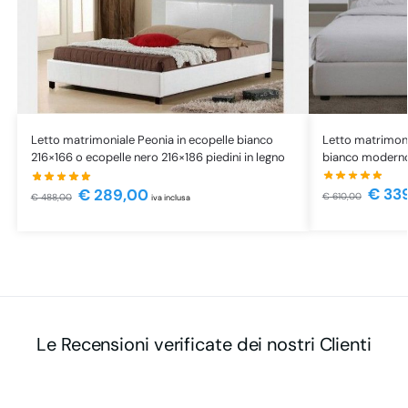
Letto matrimoni
Letto matrimoniale Peonia in ecopelle bianco
bianco moderno 
216×166 o ecopelle nero 216×186 piedini in legno
€
33
€
289,00
€
610,00
€
488,00
iva inclusa
Le Recensioni verificate dei nostri Clienti