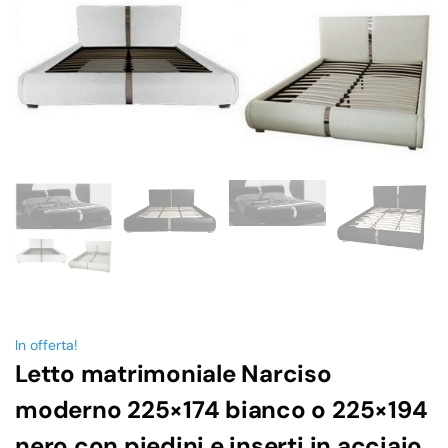
In offerta!
Letto matrimoniale Narciso
moderno 225×174 bianco o 225×194
nero con piedini e inserti in acciaio