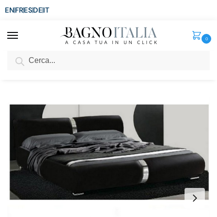
EN
FR
ES
DE
IT
0
Cerca
SCONTO del 3%
per ordini superiori ad € 1.800
Home
Arredo per la casa
Arredi per interni
Letti
Letto matrimoniale Narciso moderno 225×174 bianco o 225×194 nero con piedini e inserti in acciaio
/
/
/
/