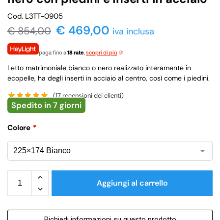
Cod. L3TT-0905
€ 469,00
€
854,00
iva inclusa
paga fino a
18 rate
,
scopri di più
Letto matrimoniale bianco o nero realizzato interamente in
ecopelle, ha degli inserti in acciaio al centro, così come i piedini.
(
17
recensioni dei clienti)
Spedito in 7 giorni
Colore
*
Aggiungi al carrello
Richiedi informazioni su questo prodotto