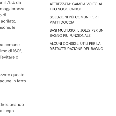
r il 75% da
ATTREZZATA: CAMBIA VOLTO AL
n maggioranza
TUO SOGGIORNO!
o di
SOLUZIONI PIÙ COMUNI PER I
acrilato,
PIATTI DOCCIA
asche, le
BASI MULTIUSO: IL JOLLY PER UN
BAGNO PIÙ FUNZIONALE
ALCUNI CONSIGLI UTILI PER LA
 una comune
RISTRUTTURAZIONE DEL BAGNO
imo di 160°,
’evitare di
izzato questo
lacune in fatto
 direzionando
 a lungo