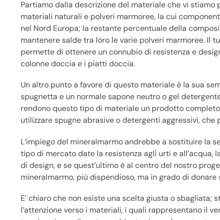
Partiamo dalla descrizione del materiale che vi stiam
materiali naturali e polveri marmoree, la cui component
nel Nord Europa; la restante percentuale della composiz
mantenere salde tra loro le varie polveri marmoree. Il t
permette di ottenere un connubio di resistenza e design,
colonne doccia e i piatti doccia.
Un altro punto a favore di questo materiale è la sua se
spugnetta e un normale sapone neutro o gel detergente. 
rendono questo tipo di materiale un prodotto completo e
utilizzare spugne abrasive o detergenti aggressivi, che 
L’impiego del mineralmarmo andrebbe a sostituire la 
tipo di mercato date la resistenza agli urti e all’acqua, 
di design, e se quest’ultimo è al centro del nostro prog
mineralmarmo, più dispendioso, ma in grado di donare sen
E’ chiaro che non esiste una scelta giusta o sbagliata; s
l’attenzione verso i materiali, i quali rappresentano il 