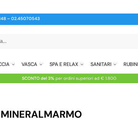
148
–
02.45070543
CCIA
VASCA
SPA E RELAX
SANITARI
RUBIN
SCONTO del 3%
per ordini superiori ad € 1.800
L MINERALMARMO