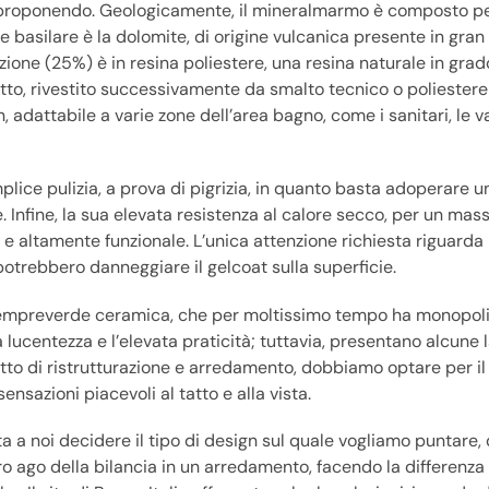
o proponendo. Geologicamente, il mineralmarmo è composto pe
e basilare è la dolomite, di origine vulcanica presente in gra
ione (25%) è in resina poliestere, una resina naturale in grad
utto, rivestito successivamente da smalto tecnico o poliestere 
 adattabile a varie zone dell’area bagno, come i sanitari, le v
mplice pulizia, a prova di pigrizia, in quanto basta adoperare
Infine, la sua elevata resistenza al calore secco, per un mass
 altamente funzionale. L’unica attenzione richiesta riguarda l
potrebbero danneggiare il gelcoat sulla superficie.
sempreverde ceramica, che per moltissimo tempo ha monopol
la lucentezza e l’elevata praticità; tuttavia, presentano alcune 
etto di ristrutturazione e arredamento, dobbiamo optare per il
sazioni piacevoli al tatto e alla vista.
ta a noi decidere il tipo di design sul quale vogliamo puntare,
vero ago della bilancia in un arredamento, facendo la differenza