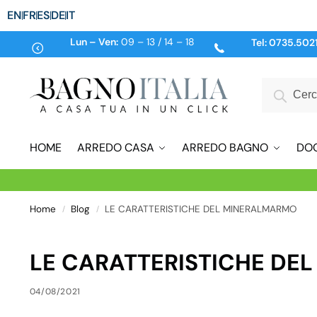
EN
FR
ES
DE
IT
Lun – Ven:
09 – 13 / 14 – 18
Tel:
0735.502
HOME
ARREDO CASA
ARREDO BAGNO
DO
Home
Blog
LE CARATTERISTICHE DEL MINERALMARMO
/
/
LE CARATTERISTICHE DE
04/08/2021