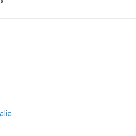
da
alia