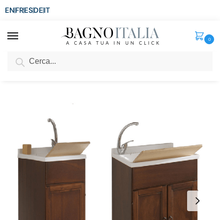
EN
FR
ES
DE
IT
0
Cerca
SCONTO del 3%
per ordini superiori ad € 1.800
Home
Senza categoria
Lavatoio lavapanni arte povera in legno noce 45×50 60×50 a 1 o 2 ante
/
/