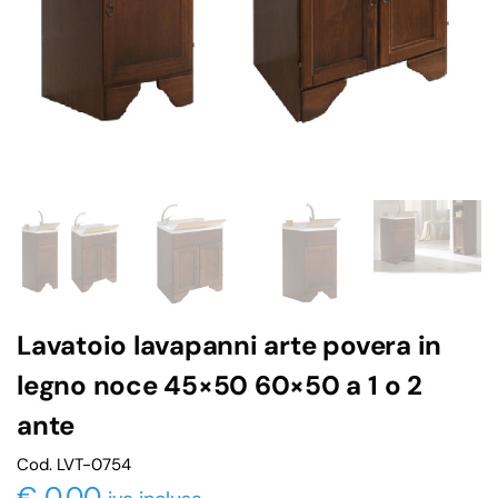
Lavatoio lavapanni arte povera in
legno noce 45×50 60×50 a 1 o 2
ante
Cod. LVT-0754
€
0,00