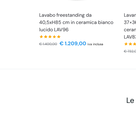
Lavabo freestanding da
Lavan
40,5xH85 cm in ceramica bianco
37×36
lucido LAV96
ceram
LAV8
€
1.209,00
€
1.400,00
iva inclusa
€
732,
Le