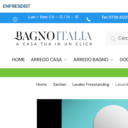
EN
FR
ES
DE
IT
Lun – Ven:
09 – 13 / 14 – 18
Tel:
0735.502
HOME
ARREDO CASA
ARREDO BAGNO
DO
Home
Sanitari
Lavabo Freestanding
Lavand
/
/
/