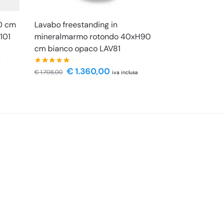
0 cm
Lavabo freestanding in
101
mineralmarmo rotondo 40xH90
cm bianco opaco LAV81
a
€
1.360,00
€
1.708,00
iva inclusa