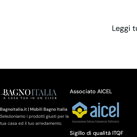
Leggi t
Associato AICEL
Bagnoitalia.it | Mobili Bagno Italia
Selezioniamo i prodotti giusti per la
tua casa ed il tuo arredamento.
Sigillo di qualità ITQF