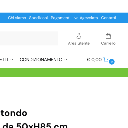
Chi siamo
Spedizioni
Pagamenti
Iva Agevolata
Contatti
Cerca
Area utente
Carrello
ETTI
CONDIZIONAMENTO
€
0,00
0
otondo
g da 50xH85 cm