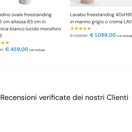
dino ovale freestanding
Lavabo freestanding 40xH9
 cm altezza 83 cm in
in marmo grigio o crema LAV
ica bianco lucido monoforo
€
1.099,00
3
€
1.200,00
iva inclus
€
459,00
00
iva inclusa
 Recensioni verificate dei nostri Clienti