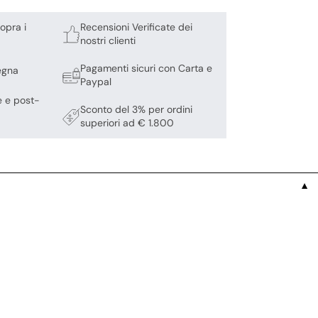
opra i
Recensioni Verificate dei
nostri clienti
Pagamenti sicuri con Carta e
egna
Paypal
e e post-
Sconto del 3% per ordini
superiori ad € 1.800
▼