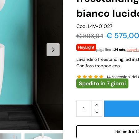
bianco luci
Cod. L4V-01027
€
575,0
€
886,94
paga fino a
24 rate
,
scopri d
Lavandino freestanding, ad insta
Con foro troppopieno.
(
4
recensioni dei c
Spedito in 7 giorni
Richiedi in