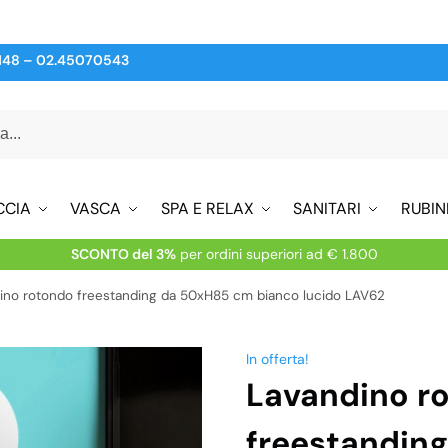
148
–
02.45070543
CCIA
VASCA
SPA E RELAX
SANITARI
RUBIN
SCONTO del 3%
per ordini superiori ad € 1.800
ino rotondo freestanding da 50xH85 cm bianco lucido LAV62
In offerta!
Lavandino r
freestandin