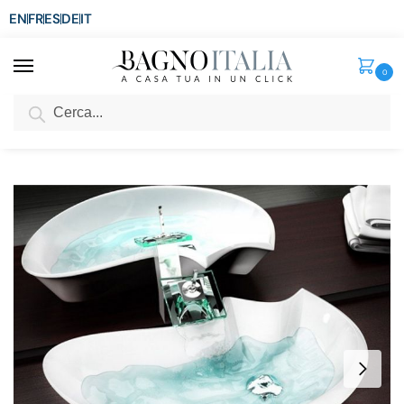
EN
FR
ES
DE
IT
0
Cerca
SCONTO del 3%
per ordini superiori ad € 1.800
Home
Senza categoria
Lavabo da appoggio ovale circolare 65x44x12 in ceramica bianco modello noemi
/
/