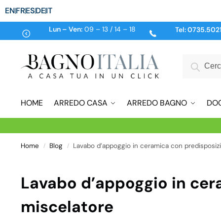
EN
FR
ES
DE
IT
Lun – Ven:
09 – 13 / 14 – 18
Tel:
0735.502
HOME
ARREDO CASA
ARREDO BAGNO
DO
Home
Blog
Lavabo d’appoggio in ceramica con predisposizi
/
/
Lavabo d’appoggio in cera
miscelatore