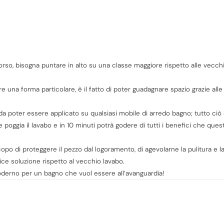
orso, bisogna puntare in alto su una classe maggiore rispetto alle vecch
e una forma particolare, è il fatto di poter guadagnare spazio grazie all
a poter essere applicato su qualsiasi mobile di arredo bagno; tutto ciò c
e poggia il lavabo e in 10 minuti potrà godere di tutti i benefici che que
copo di proteggere il pezzo dal logoramento, di agevolarne la pulitura e 
lice soluzione rispetto al vecchio lavabo.
oderno per un bagno che vuol essere all’avanguardia!