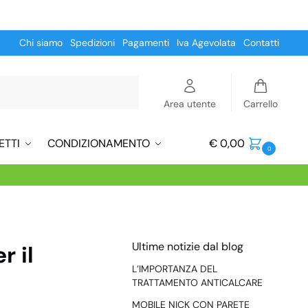
Chi siamo
Spedizioni
Pagamenti
Iva Agevolata
Contatti
Cerca
Area utente
Carrello
ETTI
CONDIZIONAMENTO
€
0,00
0
Ultime notizie dal blog
r il
L’IMPORTANZA DEL
TRATTAMENTO ANTICALCARE
MOBILE NICK CON PARETE