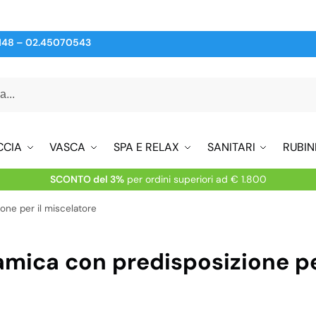
148
–
02.45070543
CCIA
VASCA
SPA E RELAX
SANITARI
RUBIN
SCONTO del 3%
per ordini superiori ad € 1.800
one per il miscelatore
mica con predisposizione pe