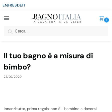
EN
FR
ES
DE
IT
0
Cerca
SCONTO del 3%
per ordini superiori ad € 1.800
Home
Blog
Il tuo bagno è a misura di bimbo?
/
/
Il tuo bagno è a misura di
bimbo?
23/07/2020
Innanzitutto, prima regola: non è il bambino a doversi