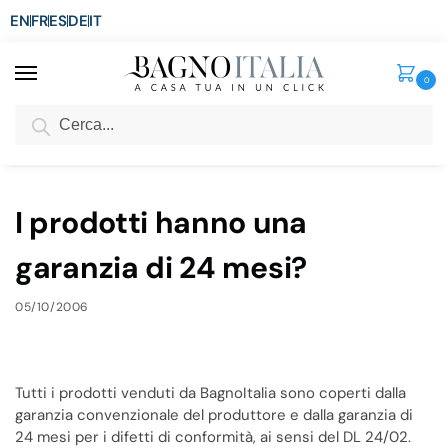
EN
FR
ES
DE
IT
0
Cerca
SCONTO del 3%
per ordini superiori ad € 1.800
Home
FAQ
I prodotti hanno una garanzia di 24 mesi?
/
/
I prodotti hanno una
garanzia di 24 mesi?
05/10/2006
Tutti i prodotti venduti da BagnoItalia sono coperti dalla
garanzia convenzionale del produttore e dalla garanzia di
24 mesi per i difetti di conformità, ai sensi del DL 24/02.