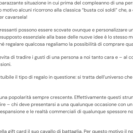
mbarazzante situazione in cui prima del compleanno di una per
 motivo alcuni ricorrono alla classica “busta coi soldi” che, a
r cavarsela!
nteressanti possono essere scovate ovunque e personalizzare u
presupposto essenziale alla base delle nuove idee è lo stesso
ché regalare qualcosa regaliamo la possibilità di comprare qu
evita di tradire i gusti di una persona a noi tanto cara e – al
sioni.
ibile il tipo di regalo in questione: si tratta dell’universo che
to una popolarità sempre crescente. Effettivamente questi stru
dire – chi deve presentarsi a una qualunque occasione con un r
ua espansione e le realtà commerciali di qualunque spessore 
lla gift card il suo cavallo di battaglia. Per questo motivo il n