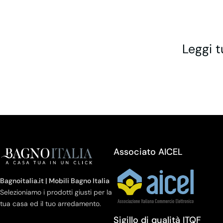
Leggi t
Associato AICEL
Bagnoitalia.it | Mobili Bagno Italia
Selezioniamo i prodotti giusti per la
tua casa ed il tuo arredamento.
Sigillo di qualità ITQF