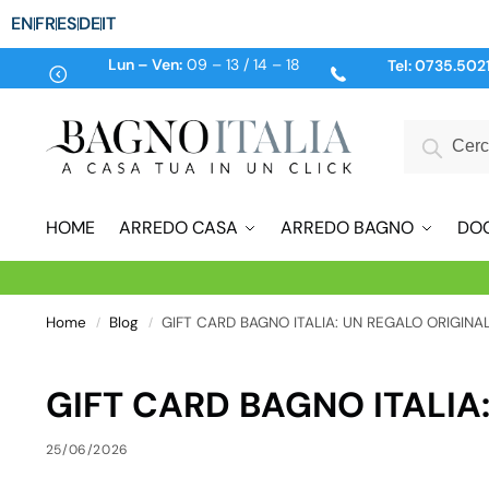
EN
FR
ES
DE
IT
Lun – Ven:
09 – 13 / 14 – 18
Tel:
0735.502
HOME
ARREDO CASA
ARREDO BAGNO
DO
Home
Blog
GIFT CARD BAGNO ITALIA: UN REGALO ORIGINA
/
/
GIFT CARD BAGNO ITALIA
25/06/2026