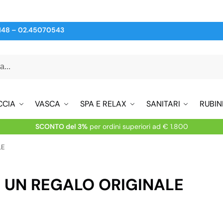
148
–
02.45070543
CCIA
VASCA
SPA E RELAX
SANITARI
RUBIN
SCONTO del 3%
per ordini superiori ad € 1.800
LE
: UN REGALO ORIGINALE