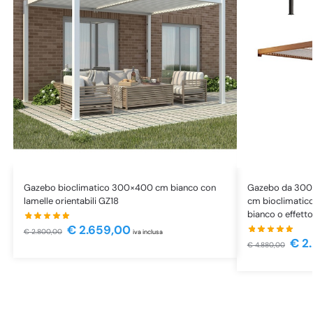
Gazebo bioclimatico 300×400 cm bianco con
Gazebo da 30
lamelle orientabili GZ18
cm bioclimatico
bianco o effetto
€
2.659,00
€
2.800,00
iva inclusa
€
2.
€
4.880,00