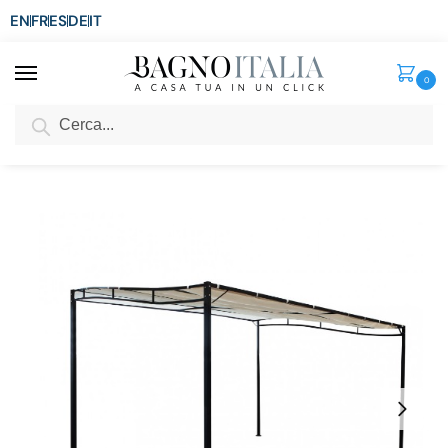
EN
FR
ES
DE
IT
0
Cerca
SCONTO del 3%
per ordini superiori ad € 1.800
Home
Arredo per la casa
Arredamento per esterni
Gazebi
Gazebo a pergola 300×400 cm con struttura autoportante in metallo GZ16
/
/
/
/