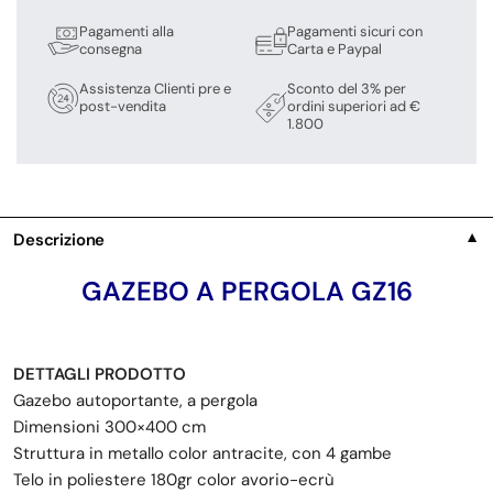
Pagamenti alla
Pagamenti sicuri con
consegna
Carta e Paypal
Assistenza Clienti pre e
Sconto del 3% per
post-vendita
ordini superiori ad €
1.800
Descrizione
▼
GAZEBO A PERGOLA GZ16
DETTAGLI PRODOTTO
Gazebo autoportante, a pergola
Dimensioni 300×400 cm
Struttura in metallo color antracite, con 4 gambe
Telo in poliestere 180gr color avorio-ecrù