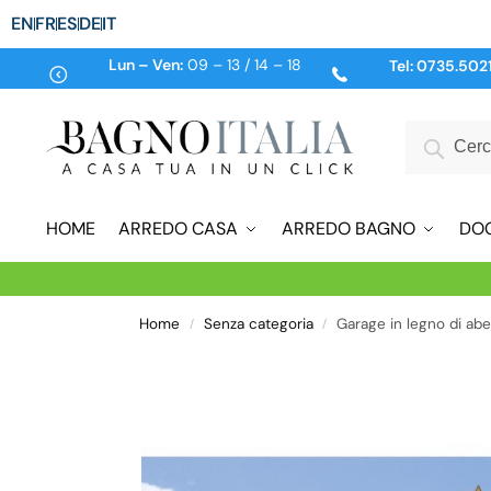
EN
FR
ES
DE
IT
Lun – Ven:
09 – 13 / 14 – 18
Tel:
0735.502
HOME
ARREDO CASA
ARREDO BAGNO
DO
Home
Senza categoria
Garage in legno di a
/
/