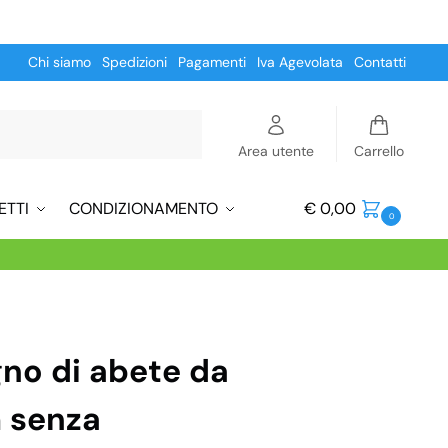
Chi siamo
Spedizioni
Pagamenti
Iva Agevolata
Contatti
Cerca
Area utente
Carrello
ETTI
CONDIZIONAMENTO
€
0,00
0
gno di abete da
 senza