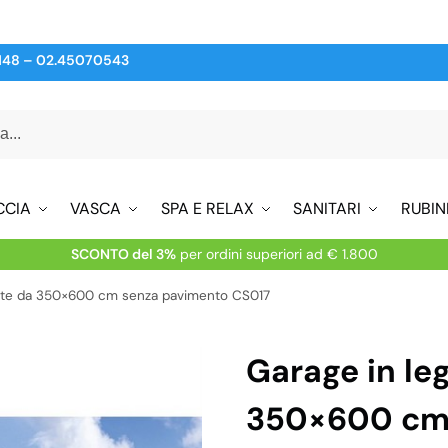
148
–
02.45070543
CCIA
VASCA
SPA E RELAX
SANITARI
RUBIN
SCONTO del 3%
per ordini superiori ad € 1.800
bete da 350×600 cm senza pavimento CS017
Garage in le
350×600 cm