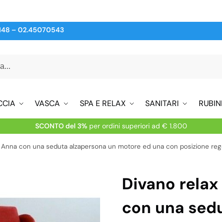
148
–
02.45070543
CCIA
VASCA
SPA E RELAX
SANITARI
RUBIN
SCONTO del 3%
per ordini superiori ad € 1.800
i Anna con una seduta alzapersona un motore ed una con posizione re
Divano relax
con una sed