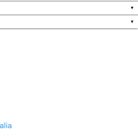
▼
▼
alia