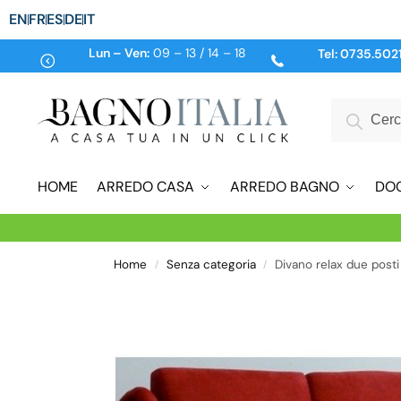
EN
FR
ES
DE
IT
Lun – Ven:
09 – 13 / 14 – 18
Tel:
0735.502
HOME
ARREDO CASA
ARREDO BAGNO
DO
Home
Senza categoria
Divano relax due post
/
/