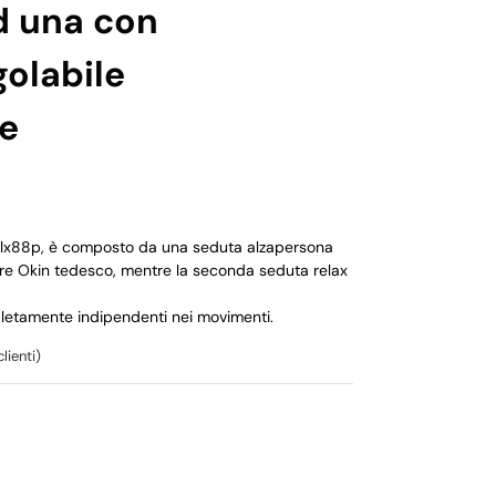
d una con
golabile
e
5lx88p, è composto da una seduta alzapersona
tore Okin tedesco, mentre la seconda seduta relax
etamente indipendenti nei movimenti.
lienti)