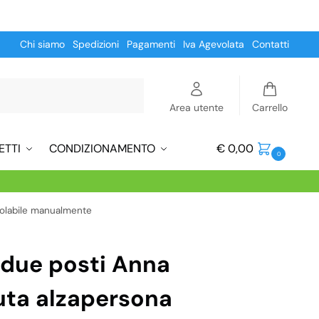
Chi siamo
Spedizioni
Pagamenti
Iva Agevolata
Contatti
Cerca
Area utente
Carrello
ETTI
CONDIZIONAMENTO
€
0,00
0
golabile manualmente
 due posti Anna
uta alzapersona