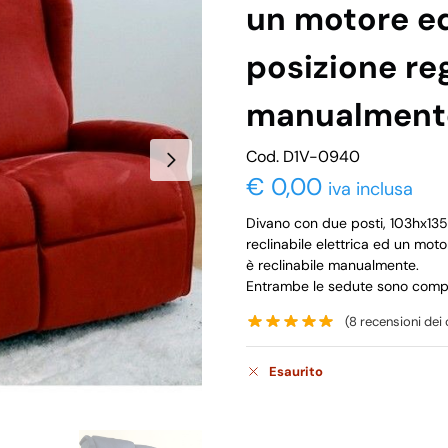
un motore e
posizione re
manualment
Cod. D1V-0940
€
0,00
iva inclusa
Divano con due posti, 103hx13
reclinabile elettrica ed un mo
è reclinabile manualmente.
Entrambe le sedute sono compl
(
8
recensioni dei c
Esaurito