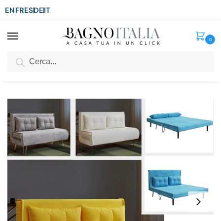
EN
FR
ES
DE
IT
0
Cerca
SCONTO del 3%
per ordini superiori ad € 1.800
Home
Arredo per la casa
Arredi per interni
Divano Letto
Divano letto Melissa2 133×192 cm in tessuto o velluto schienale regolabile e piedini in metallo
/
/
/
/