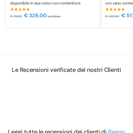
disponibile in due colori con contenitore
con vano conteni
€
329,00
€
51
€
719,80
€
1.207,80
iva inclusa
Le Recensioni verificate dei nostri Clienti
Leggi tutte le recensioni dei clienti di
Bagno