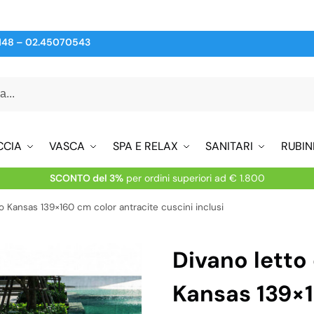
148
–
02.45070543
CCIA
VASCA
SPA E RELAX
SANITARI
RUBIN
SCONTO del 3%
per ordini superiori ad € 1.800
o Kansas 139×160 cm color antracite cuscini inclusi
Divano letto
Kansas 139×