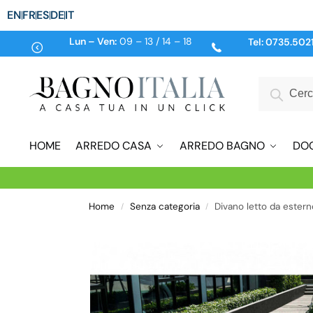
EN
FR
ES
DE
IT
Lun – Ven:
09 – 13 / 14 – 18
Tel:
0735.502
HOME
ARREDO CASA
ARREDO BAGNO
DO
Home
Senza categoria
Divano letto da estern
/
/