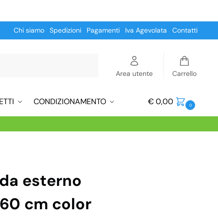
Chi siamo
Spedizioni
Pagamenti
Iva Agevolata
Contatti
Cerca
Area utente
Carrello
ETTI
CONDIZIONAMENTO
€
0,00
0
 da esterno
160 cm color