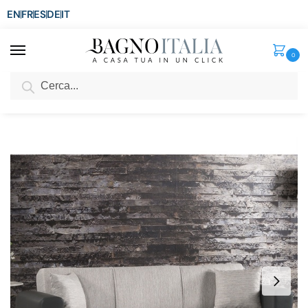
EN
FR
ES
DE
IT
0
Cerca
SCONTO del 3%
per ordini superiori ad € 1.800
Home
Senza categoria
Divano letto Cristina 223×105 cm con vano contenitore nero e grigio chiaro in ecopelle e microfibra
/
/