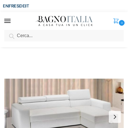
EN
FR
ES
DE
IT
0
Cerca
SCONTO del 3%
per ordini superiori ad € 1.800
Home
Senza categoria
Divano letto contenitore Rosa 264x163x43 cm in ecopelle bianco con poggiatesta reclinabili e penisola reversibile
/
/