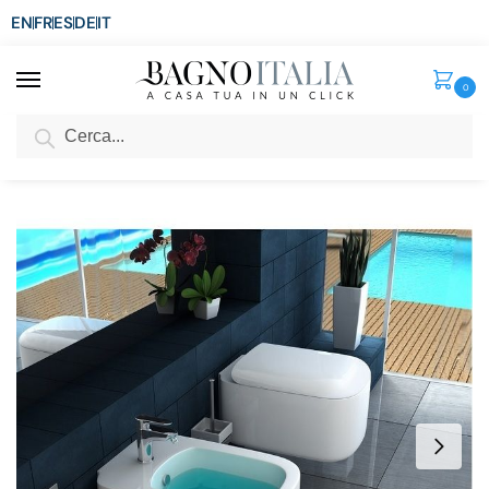
EN
FR
ES
DE
IT
0
Cerca
SCONTO del 3%
per ordini superiori ad € 1.800
Home
Senza categoria
Coppia Sanitari sospesi STAR wc e bidet squadrati copriwc a chiusura rallentata
/
/