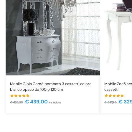
Mobile Gioia Comò bombato 3 cassetti colore
Mobile Zoe5 scr
bianco opaco da 100 o 120 cm
cassetti
€
439,00
€
329
€
622,20
€
597,80
iva inclusa