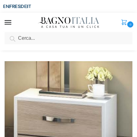
EN
FR
ES
DE
IT
0
Cerca
SCONTO del 3%
per ordini superiori ad € 1.800
Home
Arredo per la casa
Arredi per interni
Mobili da arredo
Comodino a 2 cassetti 52x36xH43 cm bianco e olmo BM097
/
/
/
/