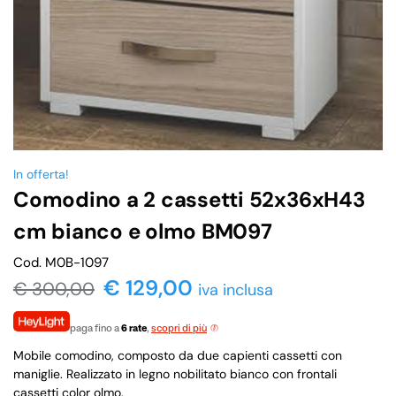
In offerta!
Comodino a 2 cassetti 52x36xH43
cm bianco e olmo BM097
Cod. M0B-1097
€
129,00
€
300,00
iva inclusa
paga fino a
6 rate
,
scopri di più
Mobile comodino, composto da due capienti cassetti con
maniglie. Realizzato in legno nobilitato bianco con frontali
cassetti color olmo.