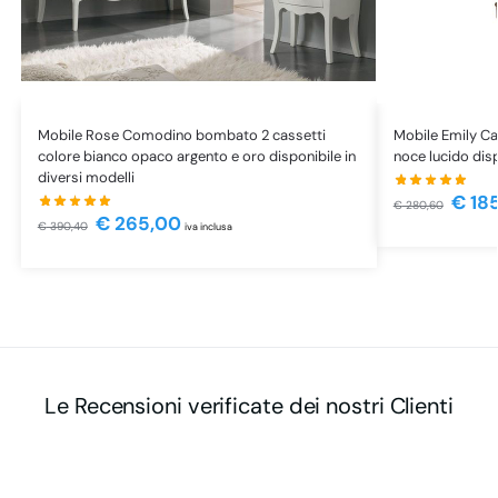
Mobile Rose Comodino bombato 2 cassetti
Mobile Emily C
colore bianco opaco argento e oro disponibile in
noce lucido disp
diversi modelli
€
18
€
280,60
€
265,00
€
390,40
iva inclusa
Le Recensioni verificate dei nostri Clienti