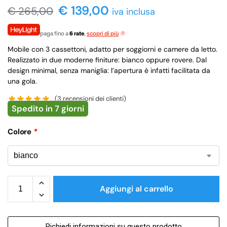
€ 139,00
€
265,00
iva inclusa
paga fino a
6 rate
,
scopri di più
Mobile con 3 cassettoni, adatto per soggiorni e camere da letto.
Realizzato in due moderne finiture: bianco oppure rovere. Dal
design minimal, senza maniglia: l’apertura è infatti facilitata da
una gola.
(
3
recensioni dei clienti)
Spedito in 7 giorni
Colore
*
Aggiungi al carrello
Richiedi informazioni su questo prodotto