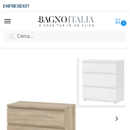
EN
FR
ES
DE
IT
0
Cerca
SCONTO del 3%
per ordini superiori ad € 1.800
Home
Arredo per la casa
Arredi per interni
Mobili da arredo
Comò rovere o bianco da 77x40xH84 cm con 3 cassetti BM126
/
/
/
/