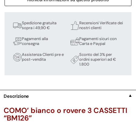
Spedizione gratuita
Recensioni Verificate dei
sopra i 49,90 €
nostri clienti
Pagamenti alla
Pagamenti sicuri con
consegna
Carta e Paypal
Assistenza Clienti pre e
Sconto del 3% per
post-vendita
ordini superiori ad €
1.800
Descrizione
▼
COMO’ bianco o rovere 3 CASSETTI
“BM126”