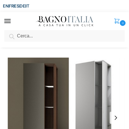
EN
FR
ES
DE
IT
0
Cerca
SCONTO del 3%
per ordini superiori ad € 1.800
Home
Arredo Bagno
Complementi Moderni
Colonna sospesa da 45x32xH158 cm disponibile bianco lucido o rovere soft e con anta a specchio BM026
/
/
/