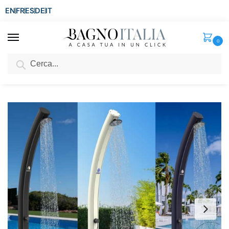
EN
FR
ES
DE
IT
0
Cerca
SCONTO del 3%
per ordini superiori ad € 1.800
Home
Arredo per la casa
Arredamento per esterni
Docce Riscaldamento Solare
/
/
/